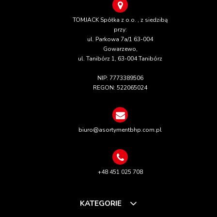
TOMJACK Spółka z o.o. , z siedzibą
przy:
ul. Parkowa 7a/1 63-004
Gowarzewo,
ul. Tanibórz 1, 63-004 Tanibórz
NIP: 7773389506
REGON: 522065024
biuro@asortymentbhp.com.pl
+48 451 025 708
KATEGORIE