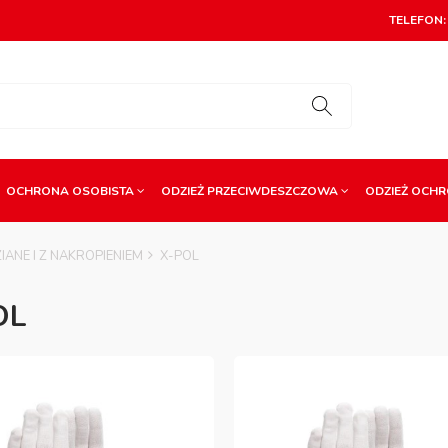
TELEFON: 
OCHRONA OSOBISTA
ODZIEŻ PRZECIWDESZCZOWA
ODZIEŻ OCH
IANE I Z NAKROPIENIEM
X-POL
OL