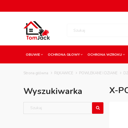
OBUWIE
OCHRONA GŁOWY
OCHRONA WZROKU
Strona główna
RĘKAWICE
POWLEKANE I DZIANE
DZ
X-P
Wyszukiwarka