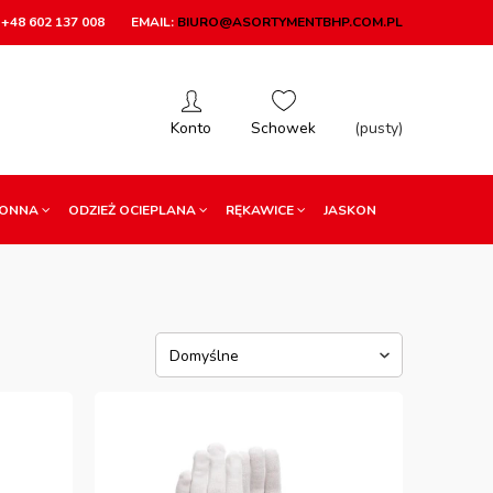
+48 602 137 008
EMAIL:
BIURO@ASORTYMENTBHP.COM.PL
(pusty)
RONNA
ODZIEŻ OCIEPLANA
RĘKAWICE
JASKON