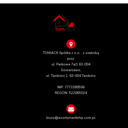
TOMJACK Spółka z o.o. , z siedzibą
przy:
ul. Parkowa 7a/1 63-004
Gowarzewo,
ul. Tanibórz 1, 63-004 Tanibórz
NIP: 7773389506
REGON: 522065024
biuro@asortymentbhp.com.pl