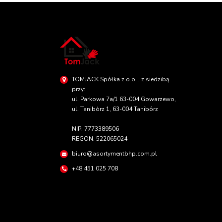
TOMJACK Spółka z o.o. , z siedzibą
przy:
ul. Parkowa 7a/1 63-004 Gowarzewo,
ul. Tanibórz 1, 63-004 Tanibórz
NIP: 7773389506
REGON: 522065024
biuro@asortymentbhp.com.pl
+48 451 025 708