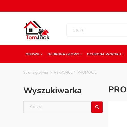
OBUWIE
OCHRONA GŁOWY
OCHRONA WZROKU
Strona główna
RĘKAWICE
PROMOCJE
PRO
Wyszukiwarka