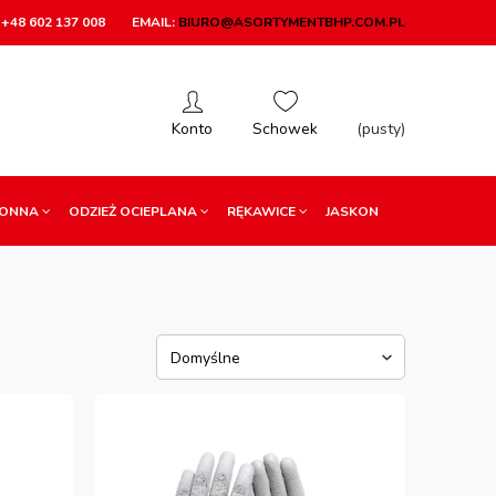
+48 602 137 008
EMAIL:
BIURO@ASORTYMENTBHP.COM.PL
(pusty)
RONNA
ODZIEŻ OCIEPLANA
RĘKAWICE
JASKON