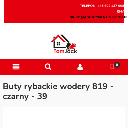
TELEFON: +48 602 137 008
EMAIL
BIURO@ASORTYMENTBHP.COM.P
Buty rybackie wodery 819 -
czarny - 39