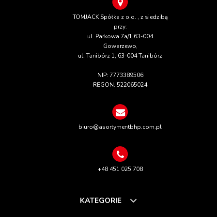
TOMJACK Spółka z o.o. , z siedzibą
przy:
ul. Parkowa 7a/1 63-004
Gowarzewo,
ul. Tanibórz 1, 63-004 Tanibórz
NIP: 7773389506
REGON: 522065024
biuro@asortymentbhp.com.pl
+48 451 025 708
KATEGORIE