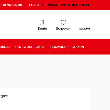
+48 602 137 008
EMAIL:
BIURO@ASORTYMENTBHP.COM.PL
(pusty)
RONNA
ODZIEŻ OCIEPLANA
RĘKAWICE
JASKON
)
tępny