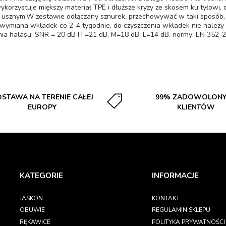
korzystuje miększy materiał TPE i dłuższe kryzy ze skosem ku tyłowi, d
usznym.W zestawie odłączany sznurek, przechowywać w taki sposób, ab
t wymiana wkładek co 2-4 tygodnie, do czyszczenia wkładek nie należ
nia hałasu: SNR = 20 dB H =21 dB, M=18 dB, L=14 dB. normy: EN 352-
STAWA NA TERENIE CAŁEJ
99% ZADOWOLON
EUROPY
KLIENTÓW
KATEGORIE
INFORMACJE
JASKON
KONTAKT
OBUWIE
REGULAMIN SKLEPU
RĘKAWICE
POLITYKA PRYWATNOŚCI