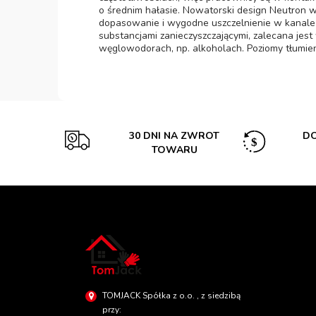
o średnim hałasie. Nowatorski design Neutron wy
dopasowanie i wygodne uszczelnienie w kanale 
substancjami zanieczyszczającymi, zalecana jes
węglowodorach, np. alkoholach. Poziomy tłumie
30 DNI NA ZWROT
DO
TOWARU
TOMJACK Spółka z o.o. , z siedzibą
przy: