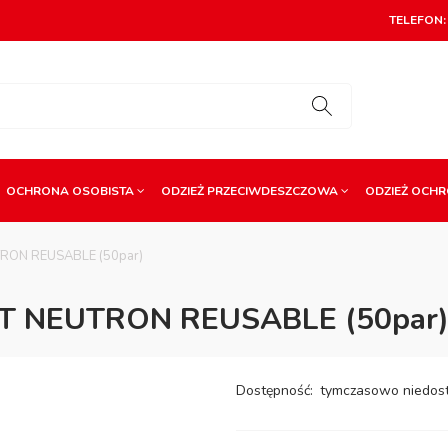
TELEFON: 
OCHRONA OSOBISTA
ODZIEŻ PRZECIWDESZCZOWA
ODZIEŻ OCH
TRON REUSABLE (50par)
T NEUTRON REUSABLE (50par
Dostępność:
tymczasowo niedos