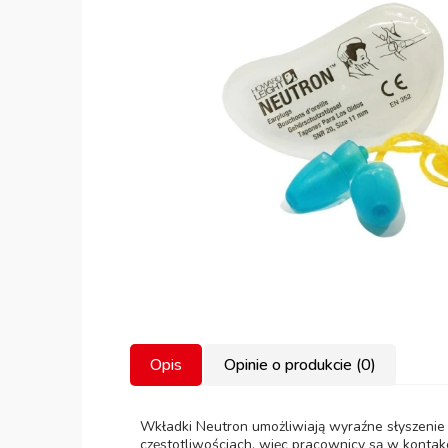
Opis
Opinie o produkcie (0)
Wkładki Neutron umożliwiają wyraźne słyszenie
częstotliwościach, więc pracownicy są w kontak