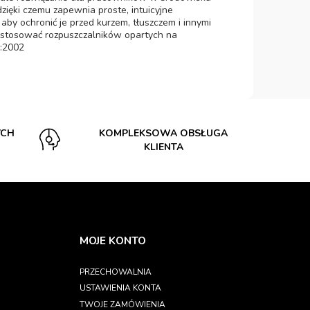
zięki czemu zapewnia proste, intuicyjne
y ochronić je przed kurzem, tłuszczem i innymi
y stosować rozpuszczalników opartych na
2:2002
YCH
KOMPLEKSOWA OBSŁUGA
KLIENTA
MOJE KONTO
PRZECHOWALNIA
USTAWIENIA KONTA
TWOJE ZAMÓWIENIA