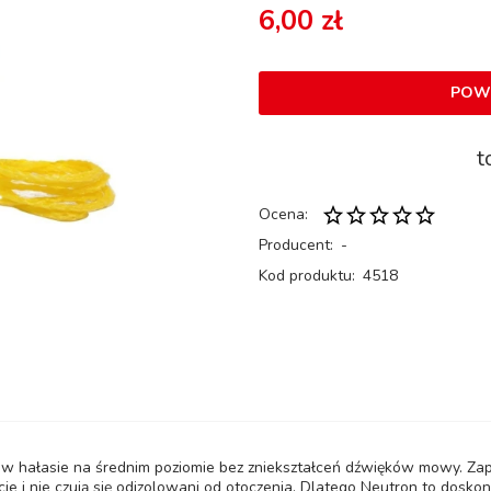
6,00 zł
POW
t
Ocena:
Producent:
-
Kod produktu:
4518
 w hałasie na średnim poziomie bez zniekształceń dźwięków mowy. Za
cie i nie czują się odizolowani od otoczenia. Dlatego Neutron to dos