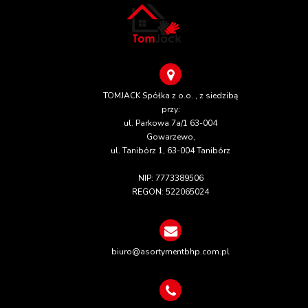
TOMJACK Spółka z o.o. , z siedzibą
przy:
ul. Parkowa 7a/1 63-004
Gowarzewo,
ul. Tanibórz 1, 63-004 Tanibórz
NIP: 7773389506
REGON: 522065024
biuro@asortymentbhp.com.pl