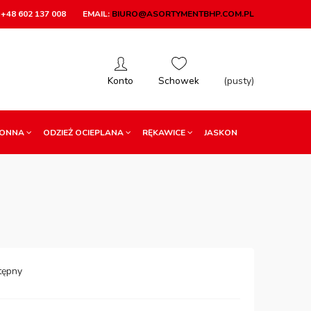
+48 602 137 008
EMAIL:
BIURO@ASORTYMENTBHP.COM.PL
(pusty)
RONNA
ODZIEŻ OCIEPLANA
RĘKAWICE
JASKON
tępny