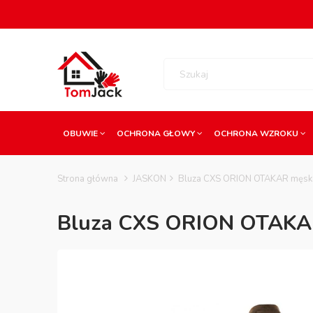
OBUWIE
OCHRONA GŁOWY
OCHRONA WZROKU
Strona główna
JASKON
Bluza CXS ORION OTAKAR męska
Bluza CXS ORION OTAKAR