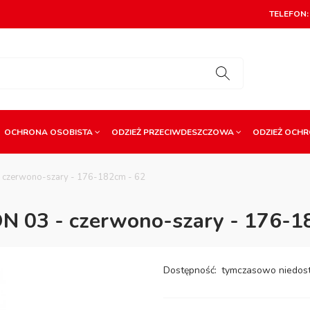
TELEFON: 
OCHRONA OSOBISTA
ODZIEŻ PRZECIWDESZCZOWA
ODZIEŻ OCH
- czerwono-szary - 176-182cm - 62
ON 03 - czerwono-szary - 176-1
Dostępność:
tymczasowo niedos