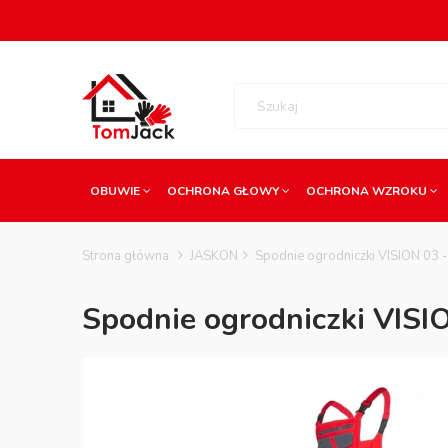
OBUWIE
OCHRONA GŁOWY
OCHRONA WZROKU
Strona główna
JASKON
Spodnie ogrodniczki VISION 03 
Spodnie ogrodniczki VISI