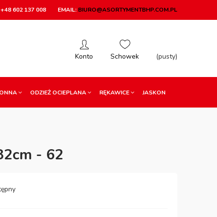
+48 602 137 008
EMAIL:
BIURO@ASORTYMENTBHP.COM.PL
(pusty)
RONNA
ODZIEŻ OCIEPLANA
RĘKAWICE
JASKON
82cm - 62
tępny