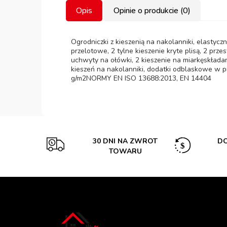
Opis
Opinie o produkcie (0)
Ogrodniczki z kieszenią na nakolanniki, elastyczn
przelotowe, 2 tylne kieszenie kryte plisą, 2 prz
uchwyty na ołówki, 2 kieszenie na miarkęskłada
kieszeń na nakolanniki, dodatki odblaskowe w prz
g/m2NORMY EN ISO 13688:2013, EN 14404
30 DNI NA ZWROT
DO
TOWARU