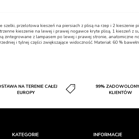
e szelki, przelotowa kieszeń na piersiach z plisą na rzep i 2 kieszenie
estrzenne kieszenie na lewej i prawej nogawce kryte plisą, 1 kieszeń z
ną zintegrowane z lampasem po lewej i prawej stronie, anatomiczne no
edniej i tylnej części zwiększające widoczność. Materiał: 60 % bawełna
STAWA NA TERENIE CAŁEJ
99% ZADOWOLON
EUROPY
KLIENTÓW
KATEGORIE
INFORMACJE