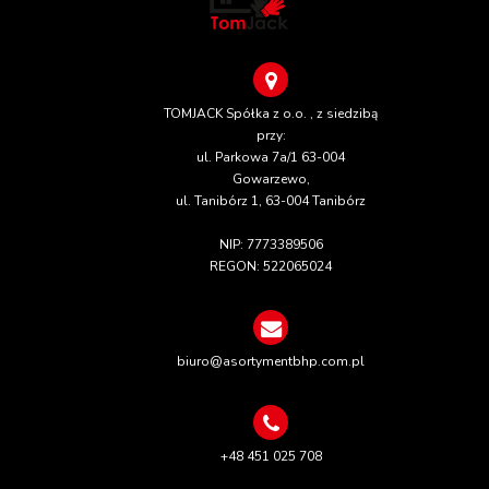
TOMJACK Spółka z o.o. , z siedzibą
przy:
ul. Parkowa 7a/1 63-004
Gowarzewo,
ul. Tanibórz 1, 63-004 Tanibórz
NIP: 7773389506
REGON: 522065024
biuro@asortymentbhp.com.pl
+48 451 025 708