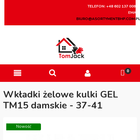
TELEFON: +48 602 137 008
EMAIL
BIURO@ASORTYMENTBHP.COM.P
Wkładki żelowe kulki GEL
TM15 damskie - 37-41
Nowość