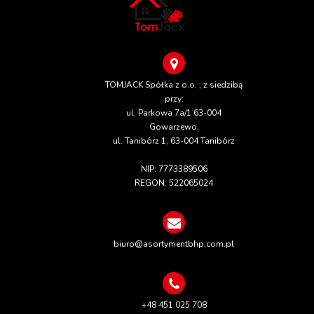
TOMJACK Spółka z o.o. , z siedzibą
przy:
ul. Parkowa 7a/1 63-004
Gowarzewo,
ul. Tanibórz 1, 63-004 Tanibórz
NIP: 7773389506
REGON: 522065024
biuro@asortymentbhp.com.pl
+48 451 025 708