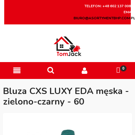
TELEFON: +48 602 137 008
EMAIL
BIURO@ASORTYMENTBHP.COM.P
Bluza CXS LUXY EDA męska -
zielono-czarny - 60