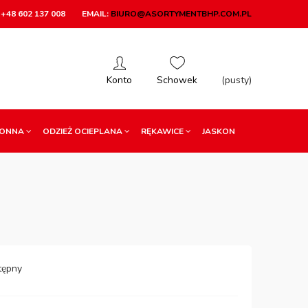
+48 602 137 008
EMAIL:
BIURO@ASORTYMENTBHP.COM.PL
(pusty)
RONNA
ODZIEŻ OCIEPLANA
RĘKAWICE
JASKON
tępny