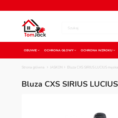
OBUWIE
OCHRONA GŁOWY
OCHRONA WZROKU
Strona główna
JASKON
Bluza CXS SIRIUS LUCIUS męska 
Bluza CXS SIRIUS LUCIUS 