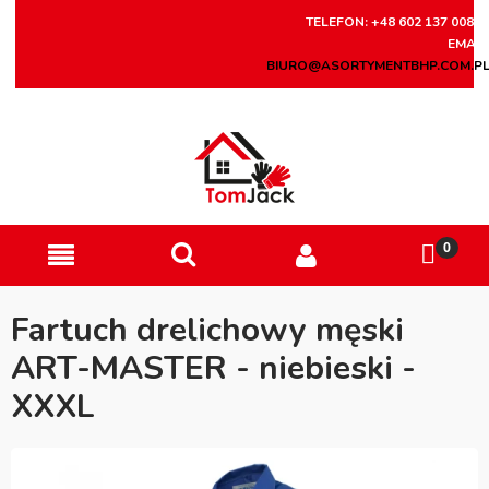
TELEFON: +48 602 137 008
EMAIL
BIURO@ASORTYMENTBHP.COM.P
Fartuch drelichowy męski
ART-MASTER - niebieski -
XXXL