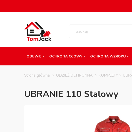
OBUWIE
OCHRONA GŁOWY
OCHRONA WZROKU
Strona główna
ODZIEŻ OCHRONNA
KOMPLETY
UBRA
UBRANIE 110 Stalowy