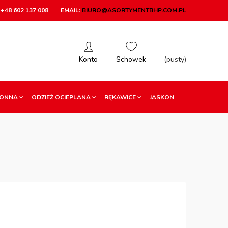
+48 602 137 008
EMAIL:
BIURO@ASORTYMENTBHP.COM.PL
(pusty)
RONNA
ODZIEŻ OCIEPLANA
RĘKAWICE
JASKON