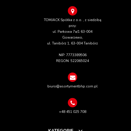
TOMJACK Spółka z o.o. , z siedzibą
przy:
ul. Parkowa 7a/1 63-004
Gowarzewo,
ul. Tanibórz 1, 63-004 Tanibórz
NIP: 7773389506
REGON: 522065024
biuro@asortymentbhp.com.pl
+48 451 025 708
KATEGORIE