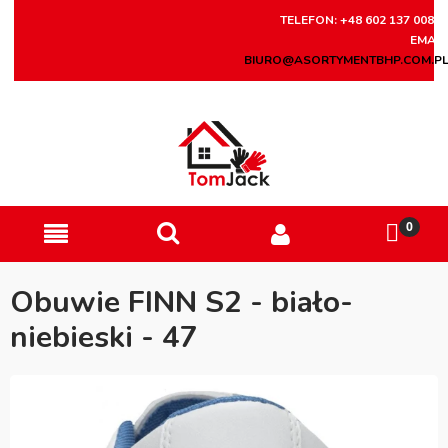
TELEFON: +48 602 137 008
EMAIL
BIURO@ASORTYMENTBHP.COM.P
Obuwie FINN S2 - biało-
niebieski - 47