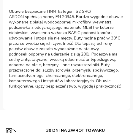
Obuwie bezpieczne FINN kategorii S2 SRC/
ARDON spełniają normy EN 20345. Bardzo wygodne obuwie
wykonane z białej wodoodpornej mikrofibry, wewnątrz
podszewka z oddychającego materiału MESH w kolorze
niebieskim, wymienna wkładka BASIC podnosi komfort
użytkowania i stopa się nie męczy. Buty można prać w 30°C
przez co wydłuż się ich żywotność. Dla lepszej ochrony
palców obuwie zostało wyposażone w stalowy
podnosek odporny na uderzenie z siłą 200J. Podeszwa ma
cechy antystatyczne, wysoką odporność antypoślizgową,
odporna na oleje, benzyny i inne rozpuszczalniki. Buty
przeznaczone do: służby zdrowia, przemysłu spożywczego,
farmaceutycznego, chemicznego, elektronicznego,
komputerowego i instytutów laboratoryjnych. Obuwie
funkcjonalne, łączy bezpieczeństwo, wygodę i praktyczność.
30 DNI NA ZWROT TOWARU