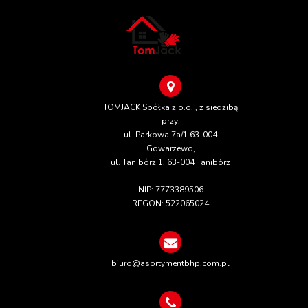
TOMJACK Spółka z o.o. , z siedzibą
przy:
ul. Parkowa 7a/1 63-004
Gowarzewo,
ul. Tanibórz 1, 63-004 Tanibórz
NIP: 7773389506
REGON: 522065024
biuro@asortymentbhp.com.pl