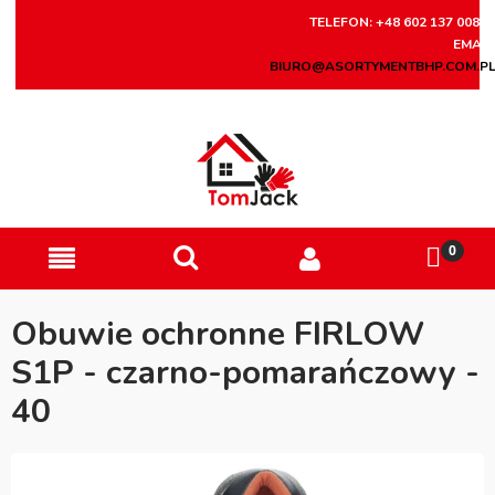
TELEFON: +48 602 137 008
EMAIL
BIURO@ASORTYMENTBHP.COM.P
Obuwie ochronne FIRLOW
S1P - czarno-pomarańczowy -
40