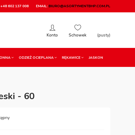
+48 602 137 008
EMAIL:
BIURO@ASORTYMENTBHP.COM.PL
(pusty)
RONNA
ODZIEŻ OCIEPLANA
RĘKAWICE
JASKON
ski - 60
tępny