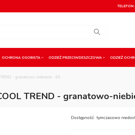
TELEFON: 
OCHRONA OSOBISTA
ODZIEŻ PRZECIWDESZCZOWA
ODZIEŻ OCH
REND - granatowo-niebieski - 60
COOL TREND - granatowo-niebie
Dostępność:
tymczasowo niedos