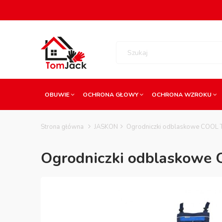
OBUWIE
OCHRONA GŁOWY
OCHRONA WZROKU
Strona główna
JASKON
Ogrodniczki odblaskowe COOL T
Ogrodniczki odblaskowe 