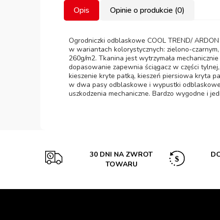
Opis
Opinie o produkcie (0)
Ogrodniczki odblaskowe COOL TREND/ ARDON spe
w wariantach kolorystycznych: zielono-czarnym
260g/m2. Tkanina jest wytrzymała mechanicznie
dopasowanie zapewnia ściągacz w części tylnej, 
kieszenie kryte patką, kieszeń piersiowa kryta 
w dwa pasy odblaskowe i wypustki odblaskowe, 
uszkodzenia mechaniczne. Bardzo wygodne i jed
30 DNI NA ZWROT
DO
TOWARU