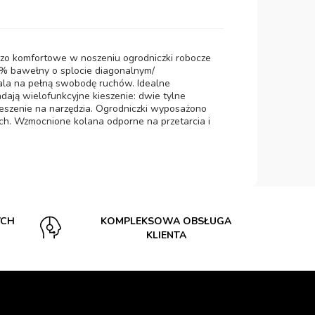
o komfortowe w noszeniu ogrodniczki robocze
0% bawełny o splocie diagonalnym/
ala na pełną swobodę ruchów. Idealne
dają wielofunkcyjne kieszenie: dwie tylne
kieszenie na narzędzia. Ogrodniczki wyposażono
ch. Wzmocnione kolana odporne na przetarcia i
YCH
KOMPLEKSOWA OBSŁUGA
KLIENTA