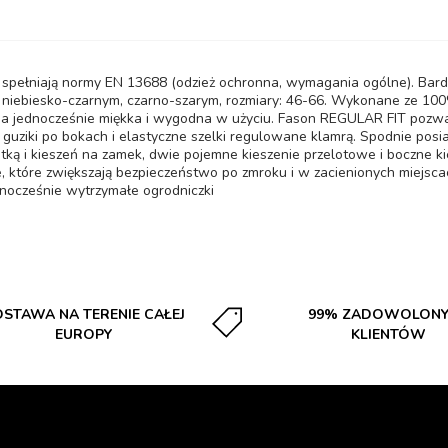
łniają normy EN 13688 (odzież ochronna, wymagania ogólne). Bardz
, niebiesko-czarnym, czarno-szarym, rozmiary: 46-66. Wykonane ze 10
 a jednocześnie miękka i wygodna w użyciu. Fason REGULAR FIT pozw
guziki po bokach i elastyczne szelki regulowane klamrą. Spodnie posia
patką i kieszeń na zamek, dwie pojemne kieszenie przelotowe i boczne 
które zwiększają bezpieczeństwo po zmroku i w zacienionych miejsca
nocześnie wytrzymałe ogrodniczki
STAWA NA TERENIE CAŁEJ
99% ZADOWOLON
EUROPY
KLIENTÓW