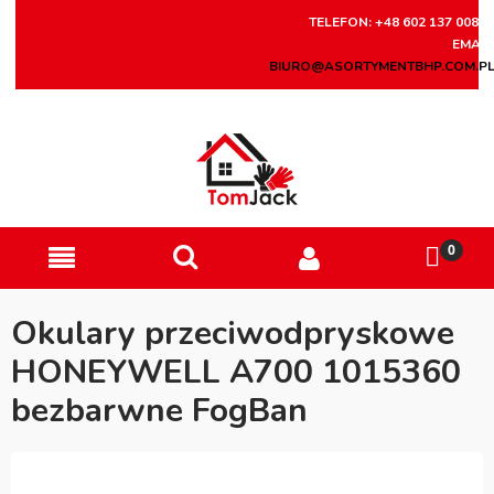
TELEFON: +48 602 137 008
EMAIL
BIURO@ASORTYMENTBHP.COM.P
Okulary przeciwodpryskowe
HONEYWELL A700 1015360
bezbarwne FogBan