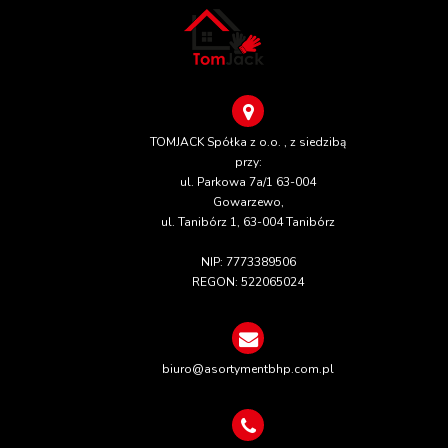
TOMJACK Spółka z o.o. , z siedzibą
przy:
ul. Parkowa 7a/1 63-004
Gowarzewo,
ul. Tanibórz 1, 63-004 Tanibórz
NIP: 7773389506
REGON: 522065024
biuro@asortymentbhp.com.pl