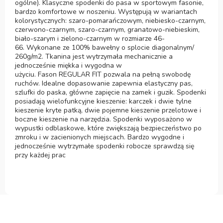
ogólne). Klasyczne spodenki do pasa w sportowym fasonie,
bardzo komfortowe w noszeniu. Występują w wariantach
kolorystycznych: szaro-pomarańczowym, niebiesko-czarnym,
czerwono-czarnym, szaro-czarnym, granatowo-niebieskim,
biało-szarym i zielono-czarnym w rozmiarze 46-
66. Wykonane ze 100% bawełny o splocie diagonalnym/
260g/m2. Tkanina jest wytrzymała mechanicznie a
jednocześnie miękka i wygodna w
użyciu. Fason REGULAR FIT pozwala na pełną swobodę
ruchów. Idealne dopasowanie zapewnia elastyczny pas,
szlufki do paska, główne zapięcie na zamek i guzik. Spodenki
posiadają wielofunkcyjne kieszenie: karczek i dwie tylne
kieszenie kryte patką, dwie pojemne kieszenie przelotowe i
boczne kieszenie na narzędzia. Spodenki wyposażono w
wypustki odblaskowe, które zwiększają bezpieczeństwo po
zmroku i w zacienionych miejscach. Bardzo wygodne i
jednocześnie wytrzymałe spodenki robocze sprawdzą się
przy każdej prac