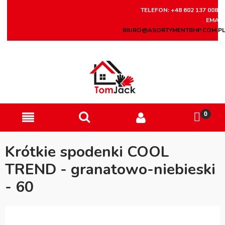
TELEFON: +48 602 137 008
EMAIL
BIURO@ASORTYMENTBHP.COM.P
Krótkie spodenki COOL
TREND - granatowo-niebieski
- 60