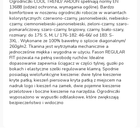
Ogrodniczki COOL TREND/ ARDON spełniają normy EN
13688 (odzież ochronna, wymagania ogólne). Bardzo
komfortowe w noszeniu ogrodniczki robocze w wariantach
kolorystycznych: czerwono-czarny, jasnoniebieski, niebiesko-
czarny, ciemnoniebieski-jasnoniebieski, zieloni-czarny, szaro-
pomarańczowy, szaro-czarny, brązowy, czarny, biało-szary,
rozmiary: do 175: S, M, L/ 176-182: 46-66/ od 183: S-
3XL . Wykonane ze 100% bawełny o splocie diagonalnym/
260g/m2. Tkanina jest wytrzymała mechanicznie a
jednocześnie miękka i wygodna w użyciu. Fason REGULAR
FIT pozwala na pełną swobodę ruchów. Idealne
dopasowanie zapewnia ściągacz w części tylnej, guziki po
bokach i elastyczne szelki regulowane klamrą. Spodnie
posiadają wielofunkcyjne kieszenie: dwie tylne kieszenie
kryte patką, kieszeń piersiowa kryta patką z miejscem na
nadruk logo i kieszeń na zamek, dwie pojemne kieszenie
przelotowe i boczne kieszenie na narzędzia. Ogrodniczki
wyposażono w wypustki odblaskowe, które zwiększają
bezpieczeństwo i widoczno