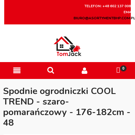
TELEFON: +48 602 137 008
EMAIL
BIURO@ASORTYMENTBHP.COM.P
Spodnie ogrodniczki COOL
TREND - szaro-
pomarańczowy - 176-182cm -
48