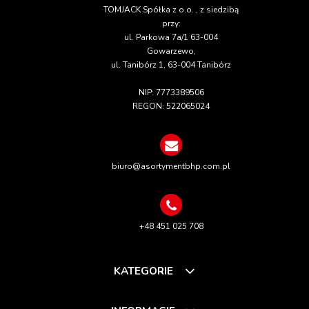
TOMJACK Spółka z o.o. , z siedzibą
przy:
ul. Parkowa 7a/1 63-004
Gowarzewo,
ul. Tanibórz 1, 63-004 Tanibórz
NIP: 7773389506
REGON: 522065024
biuro@asortymentbhp.com.pl
+48 451 025 708
KATEGORIE