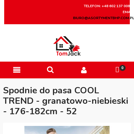
TELEFON: +48 602 137 008
EMAIL
BIURO@ASORTYMENTBHP.COM.P
Spodnie do pasa COOL
TREND - granatowo-niebieski
- 176-182cm - 52