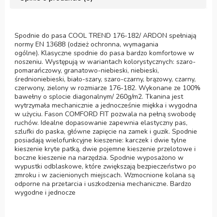
Spodnie do pasa COOL TREND 176-182/ ARDON spełniają
normy EN 13688 (odzież ochronna, wymagania
ogólne). Klasyczne spodnie do pasa bardzo komfortowe w
noszeniu. Występują w wariantach kolorystycznych: szaro-
pomarańczowy, granatowo-niebieski, niebieski,
średnioniebieski, biało-szary, szaro-czarny, brązowy, czarny,
czerwony, zielony w rozmiarze 176-182. Wykonane ze 100%
bawełny o splocie diagonalnym/ 260g/m2. Tkanina jest
wytrzymała mechanicznie a jednocześnie miękka i wygodna
w użyciu. Fason COMFORD FIT pozwala na pełną swobodę
ruchów. Idealne dopasowanie zapewnia elastyczny pas,
szlufki do paska, główne zapięcie na zamek i guzik. Spodnie
posiadają wielofunkcyjne kieszenie: karczek i dwie tylne
kieszenie kryte patką, dwie pojemne kieszenie przelotowe i
boczne kieszenie na narzędzia. Spodnie wyposażono w
wypustki odblaskowe, które zwiększają bezpieczeństwo po
zmroku i w zacienionych miejscach. Wzmocnione kolana są
odporne na przetarcia i uszkodzenia mechaniczne. Bardzo
wygodne i jednocze