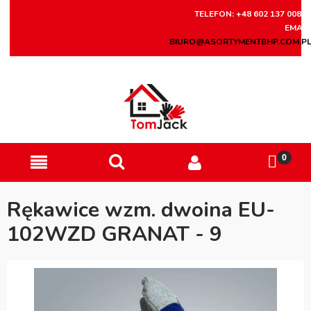
TELEFON: +48 602 137 008
EMAIL
BIURO@ASORTYMENTBHP.COM.P
Rękawice wzm. dwoina EU-
102WZD GRANAT - 9