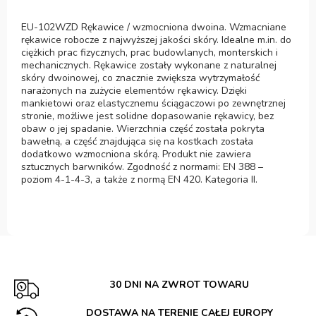
EU-102WZD Rękawice / wzmocniona dwoina. Wzmacniane
rękawice robocze z najwyższej jakości skóry. Idealne m.in. do
ciężkich prac fizycznych, prac budowlanych, monterskich i
mechanicznych. Rękawice zostały wykonane z naturalnej
skóry dwoinowej, co znacznie zwiększa wytrzymałość
narażonych na zużycie elementów rękawicy. Dzięki
mankietowi oraz elastycznemu ściągaczowi po zewnętrznej
stronie, możliwe jest solidne dopasowanie rękawicy, bez
obaw o jej spadanie. Wierzchnia część została pokryta
bawełną, a część znajdująca się na kostkach została
dodatkowo wzmocniona skórą. Produkt nie zawiera
sztucznych barwników. Zgodność z normami: EN 388 –
poziom 4-1-4-3, a także z normą EN 420. Kategoria II.
30 DNI NA ZWROT TOWARU
DOSTAWA NA TERENIE CAŁEJ EUROPY