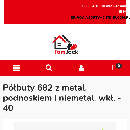
TELEFON: +48 602 137 008
EMAIL
BIURO@ASORTYMENTBHP.COM.P
Półbuty 682 z metal.
podnoskiem i niemetal. wkł. -
40