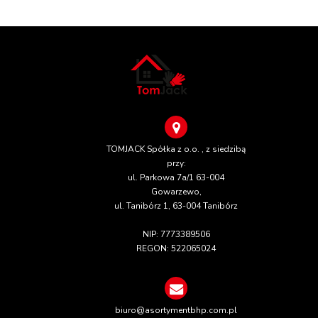
TOMJACK Spółka z o.o. , z siedzibą
przy:
ul. Parkowa 7a/1 63-004
Gowarzewo,
ul. Tanibórz 1, 63-004 Tanibórz
NIP: 7773389506
REGON: 522065024
biuro@asortymentbhp.com.pl