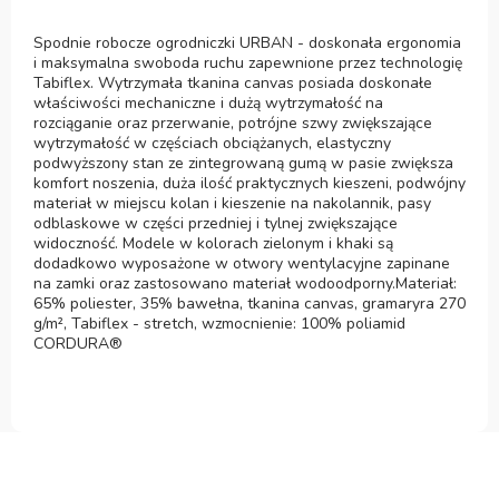
Spodnie robocze ogrodniczki URBAN - doskonała ergonomia
i maksymalna swoboda ruchu zapewnione przez technologię
Tabiflex. Wytrzymała tkanina canvas posiada doskonałe
właściwości mechaniczne i dużą wytrzymałość na
rozciąganie oraz przerwanie, potrójne szwy zwiększające
wytrzymałość w częściach obciążanych, elastyczny
podwyższony stan ze zintegrowaną gumą w pasie zwiększa
komfort noszenia, duża ilość praktycznych kieszeni, podwójny
materiał w miejscu kolan i kieszenie na nakolannik, pasy
odblaskowe w części przedniej i tylnej zwiększające
widoczność. Modele w kolorach zielonym i khaki są
dodadkowo wyposażone w otwory wentylacyjne zapinane
na zamki oraz zastosowano materiał wodoodporny.Materiał:
65% poliester, 35% bawełna, tkanina canvas, gramaryra 270
g/m², Tabiflex - stretch, wzmocnienie: 100% poliamid
CORDURA®