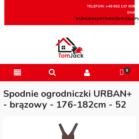
TELEFON: +48 602 137 008
EMAIL
BIURO@ASORTYMENTBHP.COM.P
Spodnie ogrodniczki URBAN+
- brązowy - 176-182cm - 52