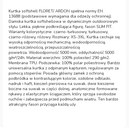
Kurtka softshell FLORET/ ARDON spełnia normy EN
13688 (podstawowe wymagania dla odzieży ochronnej).
Damska kurtka softshellowa w dynamicznym outdoorowym
stylu. Lekka, pięknie podkreślająca figurę, fason SLIM FIT.
Warianty kolorystyczne: czarno-turkusowy, turkusowy,
czarno-różowy, różowy. Rozmiary: XS-3XL. Kurtka cechuje się
wysoką odpornością mechaniczną, wodoodpornością,
wiatroszczelnością, przepuszczalnością
powietrza. Wodoodporność 5000 mm, oddychalność 5000
g/m²/24h. Materiał wierzchni: 100% poliester/ 290 g/m2.
Membrana TPU. Podszewka: 100% polar poliestrowy. Bardzo
uniwersalna kurtka z odpinanym kapturem, regulowanym za
pomocą stoperów. Posiada główny zamek z ochroną
podbródka w kontrastującym kolorze, ozdobne odblaski,
nadruk i haft, kieszeń piersiowa na suwak, dwie kieszenie
boczne na suwak w części dolnej, anatomicznie formowane
rękawy z elastycznym ściągaczem, który sprzyja swobodzie
ruchów i zabezpiecza przed podmuchami wiatru. Ten bardzo
atrakcyjny fason przyciąga każdą uży