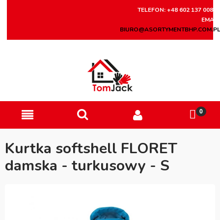
TELEFON: +48 602 137 008
EMAIL
BIURO@ASORTYMENTBHP.COM.P
Kurtka softshell FLORET
damska - turkusowy - S