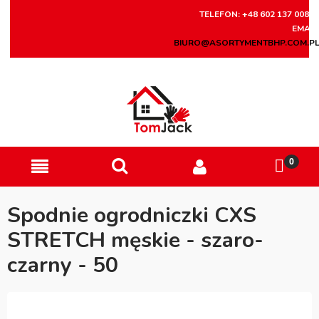
TELEFON: +48 602 137 008
EMAIL
BIURO@ASORTYMENTBHP.COM.P
Spodnie ogrodniczki CXS
STRETCH męskie - szaro-
czarny - 50