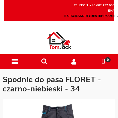
TELEFON: +48 602 137 008
EMAIL
BIURO@ASORTYMENTBHP.COM.P
Spodnie do pasa FLORET -
czarno-niebieski - 34