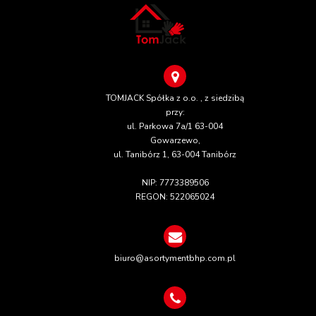
TOMJACK Spółka z o.o. , z siedzibą
przy:
ul. Parkowa 7a/1 63-004
Gowarzewo,
ul. Tanibórz 1, 63-004 Tanibórz
NIP: 7773389506
REGON: 522065024
biuro@asortymentbhp.com.pl