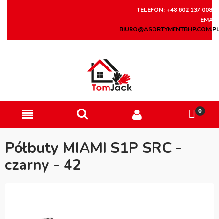
TELEFON: +48 602 137 008
EMAIL
BIURO@ASORTYMENTBHP.COM.P
Półbuty MIAMI S1P SRC -
czarny - 42