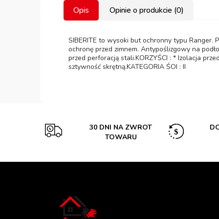
Opis
Opinie o produkcie (0)
SIBERITE to wysoki but ochronny typu Ranger. P
ochronę przed zimnem. Antypoślizgowy na podło
przed perforacją stali.KORZYŚCI : * Izolacja p
sztywność skrętną.KATEGORIA ŚOI : II
30 DNI NA ZWROT
DO
TOWARU