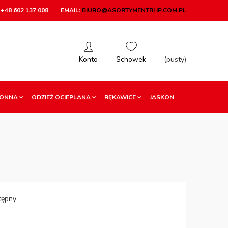
+48 602 137 008
EMAIL:
BIURO@ASORTYMENTBHP.COM.PL
(pusty)
RONNA
ODZIEŻ OCIEPLANA
RĘKAWICE
JASKON
tępny