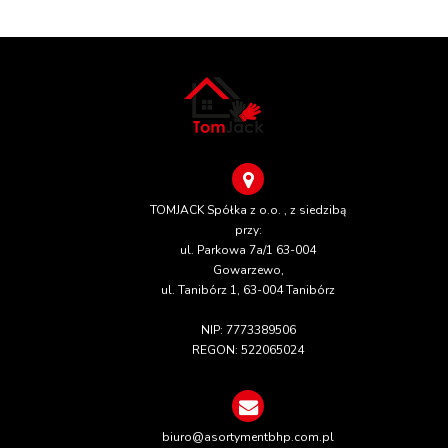
TOMJACK Spółka z o.o. , z siedzibą
przy:
ul. Parkowa 7a/1 63-004
Gowarzewo,
ul. Tanibórz 1, 63-004 Tanibórz
NIP: 7773389506
REGON: 522065024
biuro@asortymentbhp.com.pl