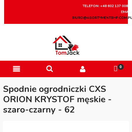
TELEFON: +48 602 137 008
EMAIL
BIURO@ASORTYMENTBHP.COM.P
Spodnie ogrodniczki CXS
ORION KRYSTOF męskie -
szaro-czarny - 62