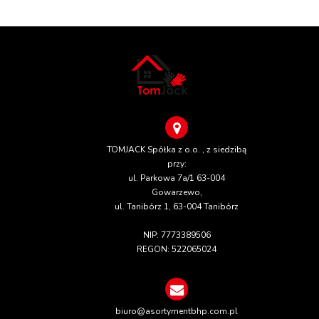
TOMJACK Spółka z o.o. , z siedzibą
przy:
ul. Parkowa 7a/1 63-004
Gowarzewo,
ul. Tanibórz 1, 63-004 Tanibórz
NIP: 7773389506
REGON: 522065024
biuro@asortymentbhp.com.pl