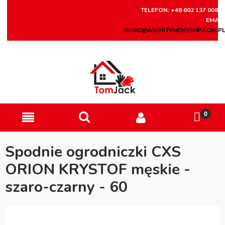
TELEFON: +48 602 137 008
EMAIL
BIURO@ASORTYMENTBHP.COM.P
Spodnie ogrodniczki CXS
ORION KRYSTOF męskie -
szaro-czarny - 60