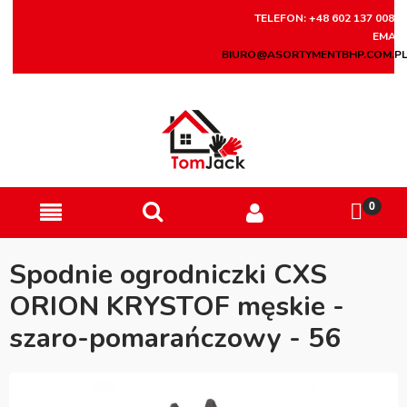
TELEFON: +48 602 137 008
EMAIL
BIURO@ASORTYMENTBHP.COM.P
Spodnie ogrodniczki CXS
ORION KRYSTOF męskie -
szaro-pomarańczowy - 56