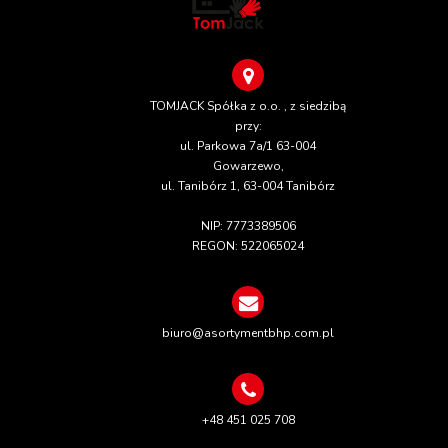
TOMJACK Spółka z o.o. , z siedzibą
przy:
ul. Parkowa 7a/1 63-004
Gowarzewo,
ul. Tanibórz 1, 63-004 Tanibórz
NIP: 7773389506
REGON: 522065024
biuro@asortymentbhp.com.pl
+48 451 025 708