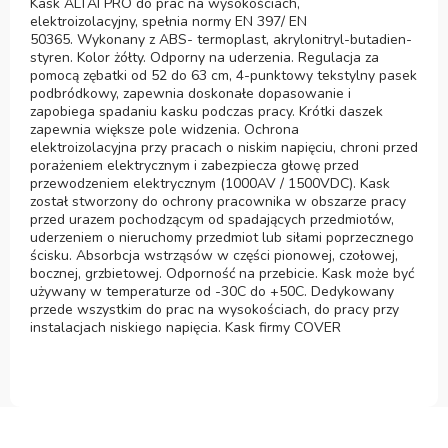
Kask ALTAI PRO do prac na wysokościach,
elektroizolacyjny, spełnia normy EN 397/ EN
50365. Wykonany z ABS- termoplast, akrylonitryl-butadien-
styren. Kolor żółty. Odporny na uderzenia. Regulacja za
pomocą zębatki od 52 do 63 cm, 4-punktowy tekstylny pasek
podbródkowy, zapewnia doskonałe dopasowanie i
zapobiega spadaniu kasku podczas pracy. Krótki daszek
zapewnia większe pole widzenia. Ochrona
elektroizolacyjna przy pracach o niskim napięciu, chroni przed
porażeniem elektrycznym i zabezpiecza głowę przed
przewodzeniem elektrycznym (1000AV / 1500VDC). Kask
został stworzony do ochrony pracownika w obszarze pracy
przed urazem pochodzącym od spadających przedmiotów,
uderzeniem o nieruchomy przedmiot lub siłami poprzecznego
ścisku. Absorbcja wstrząsów w części pionowej, czołowej,
bocznej, grzbietowej. Odporność na przebicie. Kask może być
używany w temperaturze od -30C do +50C. Dedykowany
przede wszystkim do prac na wysokościach, do pracy przy
instalacjach niskiego napięcia. Kask firmy COVER