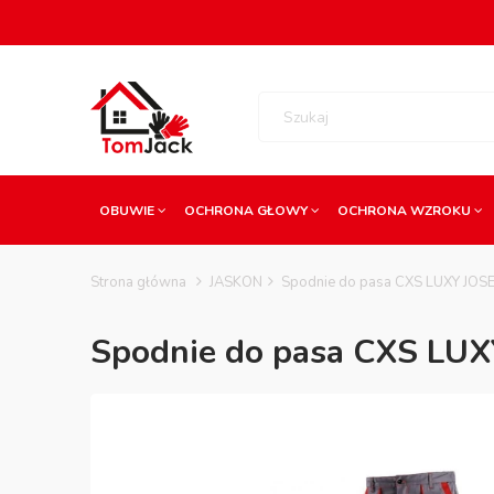
OBUWIE
OCHRONA GŁOWY
OCHRONA WZROKU
Strona główna
JASKON
Spodnie do pasa CXS LUXY JOSE
Spodnie do pasa CXS LUX