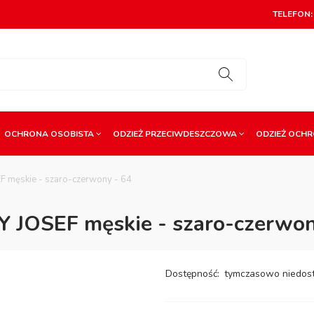
TELEFON: 
OCHRONA OSOBISTA
ODZIEŻ PRZECIWDESZCZOWA
ODZIEŻ OCH
F męskie - szaro-czerwony - 64
Y JOSEF męskie - szaro-czerwon
Dostępność:
tymczasowo niedos