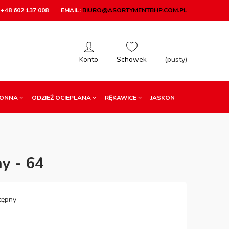
+48 602 137 008
EMAIL:
BIURO@ASORTYMENTBHP.COM.PL
(pusty)
RONNA
ODZIEŻ OCIEPLANA
RĘKAWICE
JASKON
y - 64
tępny