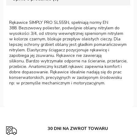
Rękawice SIMPLY PRO SL555N, spełniają normy EN
388. Bezszwowy poliester, podwójnie oblany nitrylem do
wysokości 3/4, od strony wewnętrznej spienionym nitrylem
w kolorze czarnym, blokuje przepływ oleistych cieczy. Dla
lepszej ochrony grzbiet oblany jest gładkim pomarańczowym
nitrylem. Elastyczny ściągacz pozycjonuje rękawicę i
zapobiega jej zsuwaniu. Rękawice nie zawierają
silikonu. Bardzo wytrzymałe odporne na ścieranie, przetarcie,
przebicie. Anatomiczny kształt rękawic zapewnia komfort i
dobre dopasowanie. Rękawice idealnie nadają się do prac
konserwatorskich, precyzyjnych w zaolejonym środowisku
np: w przemyśle mechanicznym i motoryzacyjnym.
30 DNI NA ZWROT TOWARU