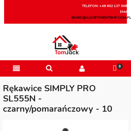
TELEFON: +48 602 137 008
EMAIL
BIURO@ASORTYMENTBHP.COM.P
Rękawice SIMPLY PRO
SL555N -
czarny/pomarańczowy - 10