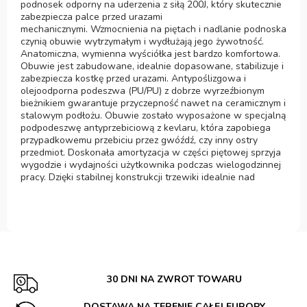
podnosek odporny na uderzenia z siłą 200J, który skutecznie
zabezpiecza palce przed urazami
mechanicznymi. Wzmocnienia na piętach i nadlanie podnoska
czynią obuwie wytrzymałym i wydłużają jego żywotność.
Anatomiczna, wymienna wyściółka jest bardzo komfortowa.
Obuwie jest zabudowane, idealnie dopasowane, stabilizuje i
zabezpiecza kostkę przed urazami. Antypoślizgowa i
olejoodporna podeszwa (PU/PU) z dobrze wyrzeźbionym
bieżnikiem gwarantuje przyczepność nawet na ceramicznym i
stalowym podłożu. Obuwie zostało wyposażone w specjalną
podpodeszwę antyprzebiciową z kevlaru, która zapobiega
przypadkowemu przebiciu przez gwóźdź, czy inny ostry
przedmiot. Doskonała amortyzacja w części piętowej sprzyja
wygodzie i wydajności użytkownika podczas wielogodzinnej
pracy. Dzięki stabilnej konstrukcji trzewiki idealnie nad
30 DNI NA ZWROT TOWARU
DOSTAWA NA TERENIE CAŁEJ EUROPY