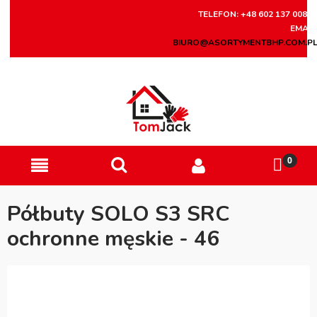
TELEFON: +48 602 137 008
EMAIL
BIURO@ASORTYMENTBHP.COM.P
Półbuty SOLO S3 SRC
ochronne męskie - 46