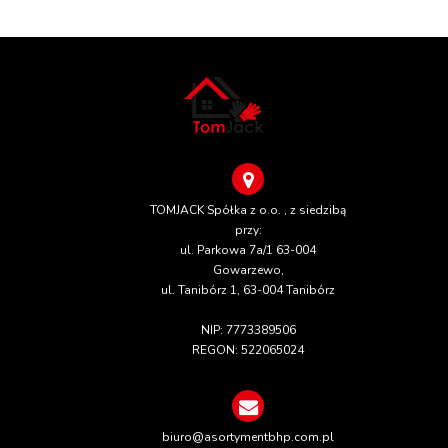
TOMJACK Spółka z o.o. , z siedzibą
przy:
ul. Parkowa 7a/1 63-004
Gowarzewo,
ul. Tanibórz 1, 63-004 Tanibórz
NIP: 7773389506
REGON: 522065024
biuro@asortymentbhp.com.pl