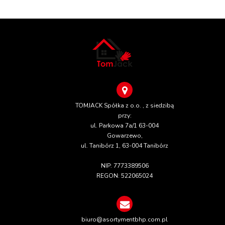
TOMJACK Spółka z o.o. , z siedzibą
przy:
ul. Parkowa 7a/1 63-004
Gowarzewo,
ul. Tanibórz 1, 63-004 Tanibórz
NIP: 7773389506
REGON: 522065024
biuro@asortymentbhp.com.pl