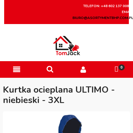
TELEFON: +48 602 137 008
EMAIL
BIURO@ASORTYMENTBHP.COM.P
Kurtka ocieplana ULTIMO -
niebieski - 3XL