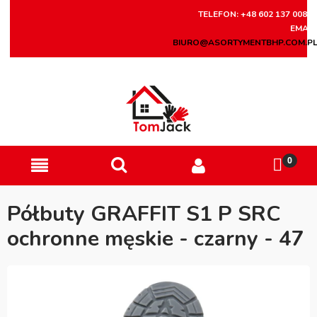
TELEFON: +48 602 137 008
EMAIL
BIURO@ASORTYMENTBHP.COM.P
Półbuty GRAFFIT S1 P SRC
ochronne męskie - czarny - 47