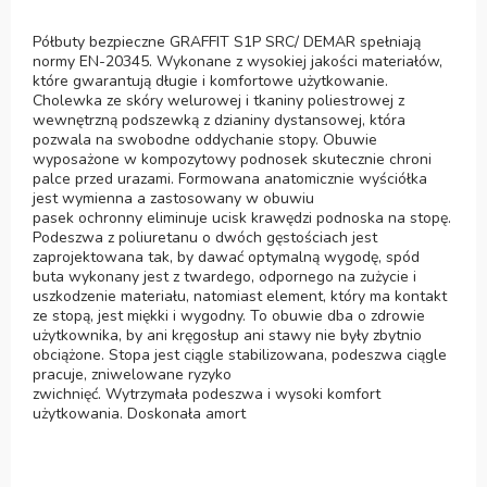
Półbuty bezpieczne GRAFFIT S1P SRC/ DEMAR spełniają
normy EN-20345. Wykonane z wysokiej jakości materiałów,
które gwarantują długie i komfortowe użytkowanie.
Cholewka ze skóry welurowej i tkaniny poliestrowej z
wewnętrzną podszewką z dzianiny dystansowej, która
pozwala na swobodne oddychanie stopy. Obuwie
wyposażone w kompozytowy podnosek skutecznie chroni
palce przed urazami. Formowana anatomicznie wyściółka
jest wymienna a zastosowany w obuwiu
pasek ochronny eliminuje ucisk krawędzi podnoska na stopę.
Podeszwa z poliuretanu o dwóch gęstościach jest
zaprojektowana tak, by dawać optymalną wygodę, spód
buta wykonany jest z twardego, odpornego na zużycie i
uszkodzenie materiału, natomiast element, który ma kontakt
ze stopą, jest miękki i wygodny. To obuwie dba o zdrowie
użytkownika, by ani kręgosłup ani stawy nie były zbytnio
obciążone. Stopa jest ciągle stabilizowana, podeszwa ciągle
pracuje, zniwelowane ryzyko
zwichnięć. Wytrzymała podeszwa i wysoki komfort
użytkowania. Doskonała amort