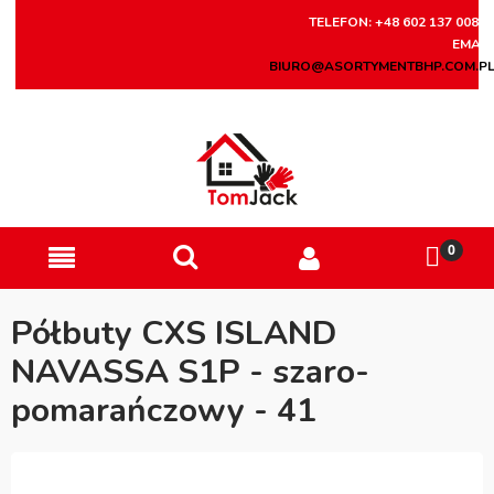
TELEFON: +48 602 137 008
EMAIL
BIURO@ASORTYMENTBHP.COM.P
Półbuty CXS ISLAND
NAVASSA S1P - szaro-
pomarańczowy - 41