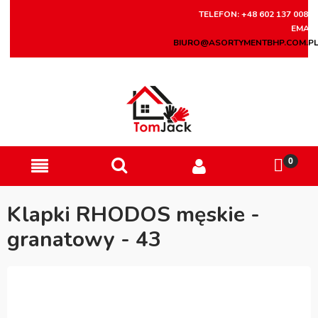
TELEFON: +48 602 137 008
EMAIL
BIURO@ASORTYMENTBHP.COM.P
Klapki RHODOS męskie -
granatowy - 43