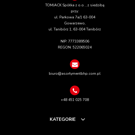
TOMJACK Spółka z o.o. , z siedzibą
przy:
ul. Parkowa 7a/1 63-004
Gowarzewo,
ul. Tanibórz 1, 63-004 Tanibórz
NIP: 7773389506
REGON: 522065024
biuro@asortymentbhp.com.pl
+48 451 025 708
KATEGORIE