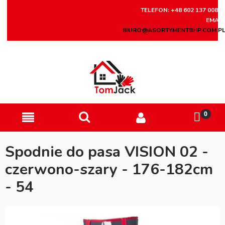
TELEFON: +48 602 137 008
EMAIL
BIURO@ASORTYMENTBHP.COM.P
Spodnie do pasa VISION 02 -
czerwono-szary - 176-182cm
- 54