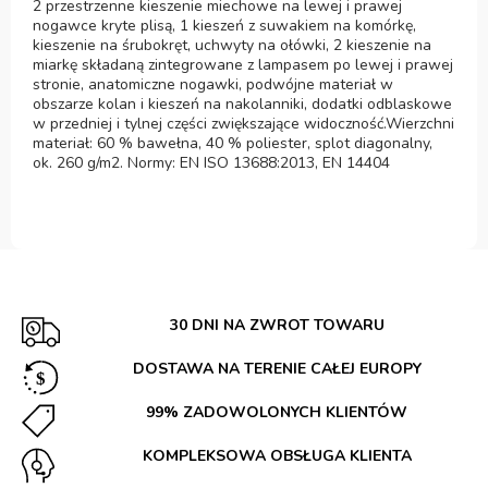
2 przestrzenne kieszenie miechowe na lewej i prawej
nogawce kryte plisą, 1 kieszeń z suwakiem na komórkę,
kieszenie na śrubokręt, uchwyty na ołówki, 2 kieszenie na
miarkę składaną zintegrowane z lampasem po lewej i prawej
stronie, anatomiczne nogawki, podwójne materiał w
obszarze kolan i kieszeń na nakolanniki, dodatki odblaskowe
w przedniej i tylnej części zwiększające widoczność.Wierzchni
materiał: 60 % bawełna, 40 % poliester, splot diagonalny,
ok. 260 g/m2. Normy: EN ISO 13688:2013, EN 14404
30 DNI NA ZWROT TOWARU
DOSTAWA NA TERENIE CAŁEJ EUROPY
99% ZADOWOLONYCH KLIENTÓW
KOMPLEKSOWA OBSŁUGA KLIENTA