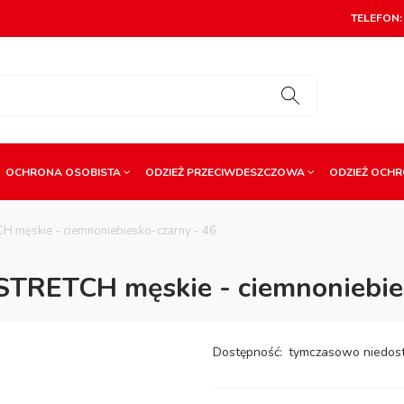
TELEFON: 
OCHRONA OSOBISTA
ODZIEŻ PRZECIWDESZCZOWA
ODZIEŻ OCH
H męskie - ciemnoniebiesko-czarny - 46
STRETCH męskie - ciemnoniebie
Dostępność:
tymczasowo niedos