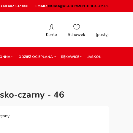
+48 602 137 008
EMAIL:
BIURO@ASORTYMENTBHP.COM.PL
(pusty)
RONNA
ODZIEŻ OCIEPLANA
RĘKAWICE
JASKON
sko-czarny - 46
tępny