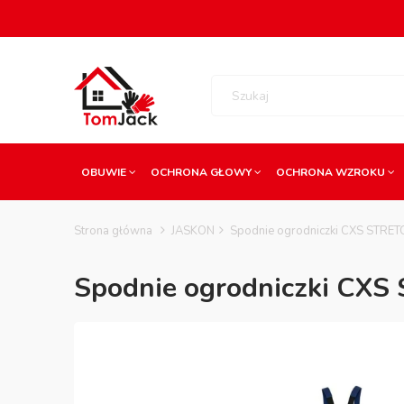
OBUWIE
OCHRONA GŁOWY
OCHRONA WZROKU
Strona główna
JASKON
Spodnie ogrodniczki CXS STRETC
Spodnie ogrodniczki CXS 