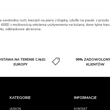
 swobodny ruch, kieszeń na piersi z klapką, szlufki na pasek, z przod
600D z możliwością włożenia usztywnienia na kolana, dwie tylne kiesz
yłu, odblaskowe akcesoria.
STAWA NA TERENIE CAŁEJ
99% ZADOWOLON
EUROPY
KLIENTÓW
KATEGORIE
INFORMACJE
JASKON
KONTAKT