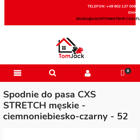
TELEFON: +48 602 137 008
EMAIL
BIURO@ASORTYMENTBHP.COM.P
Spodnie do pasa CXS
STRETCH męskie -
ciemnoniebiesko-czarny - 52