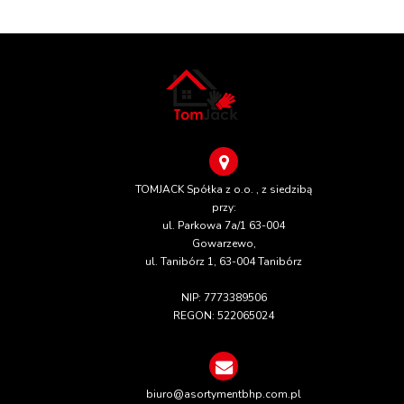
TOMJACK Spółka z o.o. , z siedzibą
przy:
ul. Parkowa 7a/1 63-004
Gowarzewo,
ul. Tanibórz 1, 63-004 Tanibórz
NIP: 7773389506
REGON: 522065024
biuro@asortymentbhp.com.pl