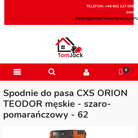
TELEFON: +48 602 137 008
EMAIL
BIURO@ASORTYMENTBHP.COM.P
Spodnie do pasa CXS ORION
TEODOR męskie - szaro-
pomarańczowy - 62